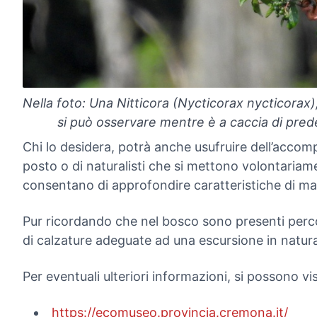
Nella foto: Una Nitticora (Nycticorax nycticorax)
si può osservare mentre è a caccia di pred
Chi lo desidera, potrà anche usufruire dell’acco
posto o di naturalisti che si mettono volontariam
consentano di approfondire caratteristiche di mag
Pur ricordando che nel bosco sono presenti percors
di calzature adeguate ad una escursione in natur
Per eventuali ulteriori informazioni, si possono visi
https://ecomuseo.provincia.cremona.it/