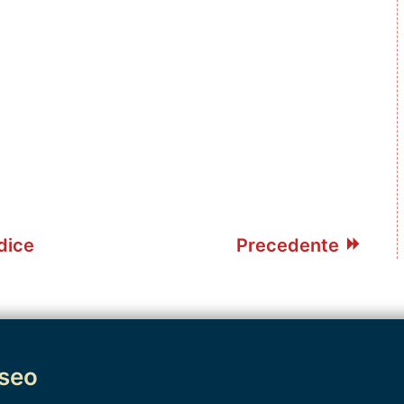
dice
Precedente
useo